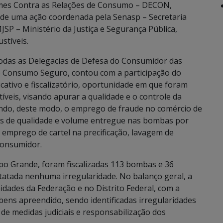
imes Contra as Relações de Consumo – DECON,
io de uma ação coordenada pela Senasp – Secretaria
JSP – Ministério da Justiça e Segurança Pública,
stíveis.
 todas as Delegacias de Defesa do Consumidor das
 Consumo Seguro, contou com a participação do
tivo e fiscalizatório, oportunidade em que foram
íveis, visando apurar a qualidade e o controle da
endo, deste modo, o emprego de fraude no comércio de
tos de qualidade e volume entregue nas bombas por
 emprego de cartel na precificação, lavagem de
consumidor.
o Grande, foram fiscalizadas 113 bombas e 36
tatada nenhuma irregularidade. No balanço geral, a
ades da Federação e no Distrito Federal, com a
 bens apreendido, sendo identificadas irregularidades
e medidas judiciais e responsabilização dos