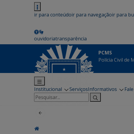
ir para conteúdo
ir para navegação
ir para b
ouvidoria
transparência
PCMS
Polícia Civil de
Institucional
Serviços
Informativos
Fal
Pesquisar
por: