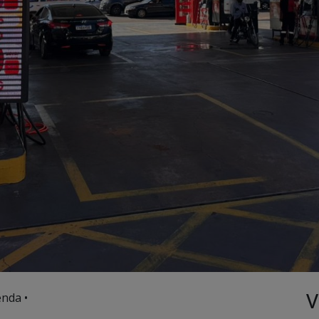
V
nda •