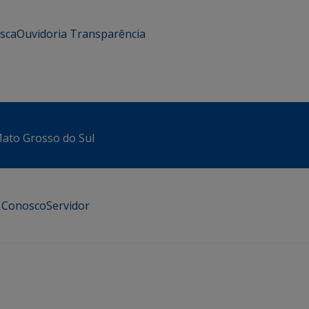
usca
Ouvidoria
Transparência
 Mato Grosso do Sul
e Conosco
Servidor