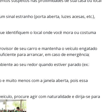
ntos suspeitos nas proximidades de sua casa ou local
m sinal estranho (porta aberta, luzes acesas, etc.),
 que identifiquem o local onde você mora ou costuma
trovisor de seu carro e mantenha o veículo engatado
suficiente para arrancar, em caso de emergência;
mbiente ao seu redor quando estiver parado (ex.:
o e muito menos com a janela aberta, pois essa
eículo, procure agir com naturalidade e dirija-se para