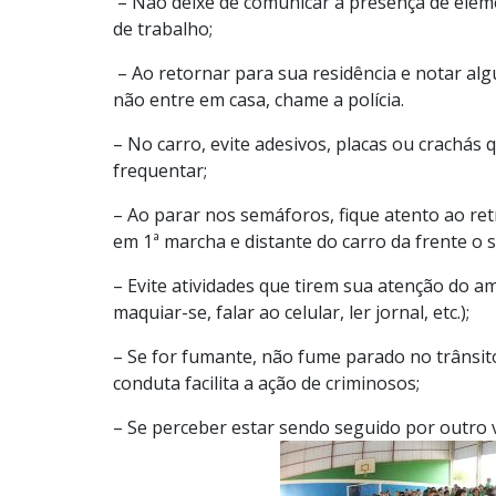
– Não deixe de comunicar a presença de eleme
de trabalho;
– Ao retornar para sua residência e notar algu
não entre em casa, chame a polícia.
– No carro, evite adesivos, placas ou crachás
frequentar;
– Ao parar nos semáforos, fique atento ao re
em 1ª marcha e distante do carro da frente o 
– Evite atividades que tirem sua atenção do a
maquiar-se, falar ao celular, ler jornal, etc.);
– Se for fumante, não fume parado no trânsit
conduta facilita a ação de criminosos;
– Se perceber estar sendo seguido por outro v