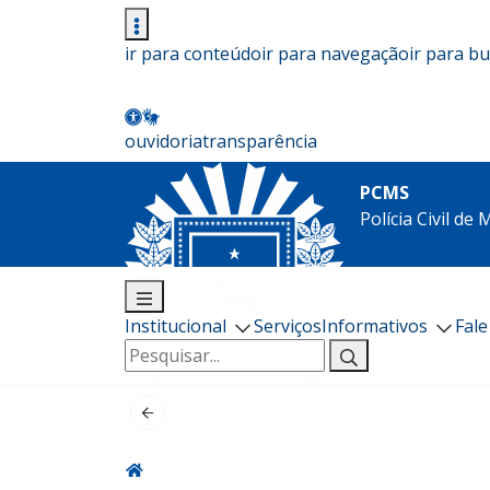
ir para conteúdo
ir para navegação
ir para b
ouvidoria
transparência
PCMS
Polícia Civil de
Institucional
Serviços
Informativos
Fal
Pesquisar
por: