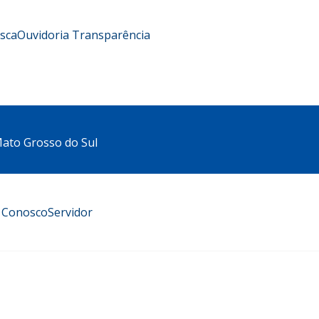
usca
Ouvidoria
Transparência
 Mato Grosso do Sul
e Conosco
Servidor