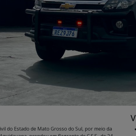
V
Civil do Estado de Mato Grosso do Sul, por meio da
quidauana, prendeu em flagrante de C.S.S., de 24