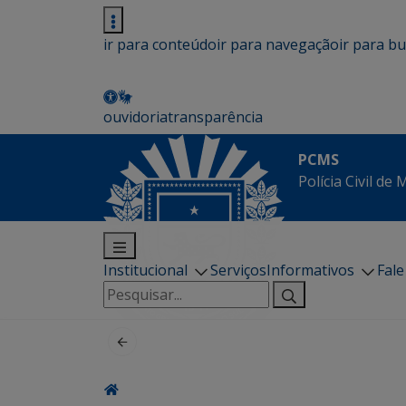
ir para conteúdo
ir para navegação
ir para b
ouvidoria
transparência
PCMS
Polícia Civil de
Institucional
Serviços
Informativos
Fal
Pesquisar
por: