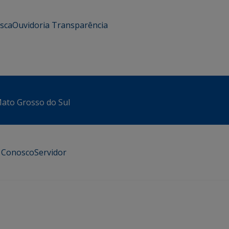
usca
Ouvidoria
Transparência
 Mato Grosso do Sul
e Conosco
Servidor