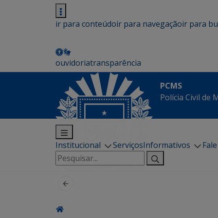
ir para conteúdo
ir para navegação
ir para b
ouvidoria
transparência
PCMS
Polícia Civil de
Institucional
Serviços
Informativos
Fal
Pesquisar
por: