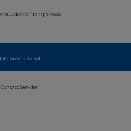
usca
Ouvidoria
Transparência
 Mato Grosso do Sul
e Conosco
Servidor