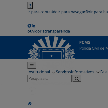
ir para conteúdo
ir para navegação
ir para b
ouvidoria
transparência
PCMS
Polícia Civil de
Institucional
Serviços
Informativos
Fal
Pesquisar
por: