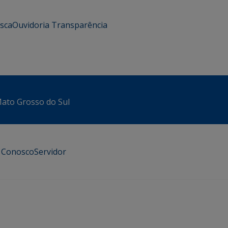
usca
Ouvidoria
Transparência
 Mato Grosso do Sul
e Conosco
Servidor