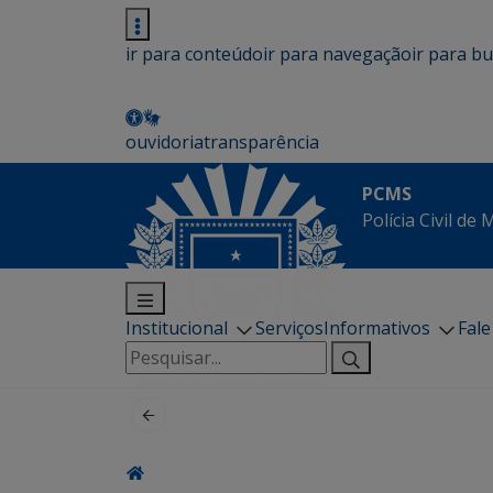
ir para conteúdo
ir para navegação
ir para b
ouvidoria
transparência
PCMS
Polícia Civil de
Institucional
Serviços
Informativos
Fal
Pesquisar
por: