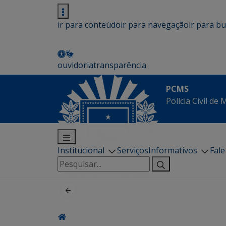
ir para conteúdo
ir para navegação
ir para b
ouvidoria
transparência
PCMS
Polícia Civil de
Institucional
Serviços
Informativos
Fal
Pesquisar
por: