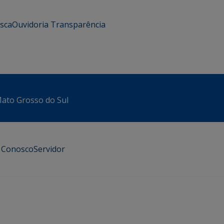
usca
Ouvidoria
Transparência
 Mato Grosso do Sul
e Conosco
Servidor