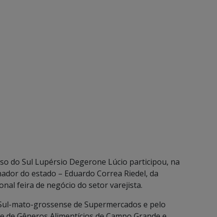
sso do Sul Lupérsio Degerone Lúcio participou, na
ador do estado – Eduardo Correa Riedel, da
nal feira de negócio do setor varejista.
 Sul-mato-grossense de Supermercados e pelo
 e de Gêneros Alimentícios de Campo Grande e