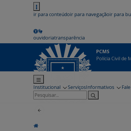
ir para conteúdo
ir para navegação
ir para b
ouvidoria
transparência
PCMS
Polícia Civil de
Institucional
Serviços
Informativos
Fal
Pesquisar
por: