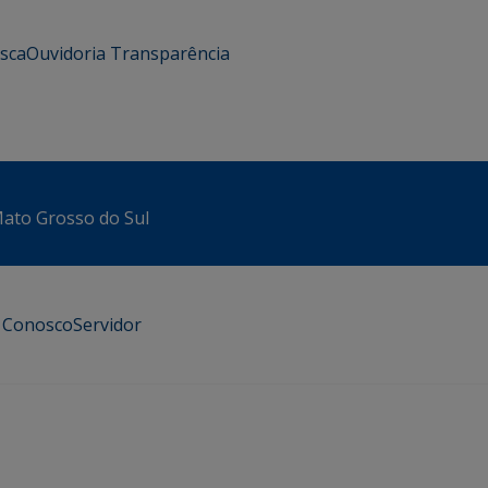
usca
Ouvidoria
Transparência
 Mato Grosso do Sul
e Conosco
Servidor