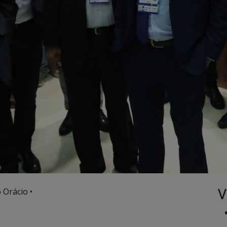
V
 Orácio •