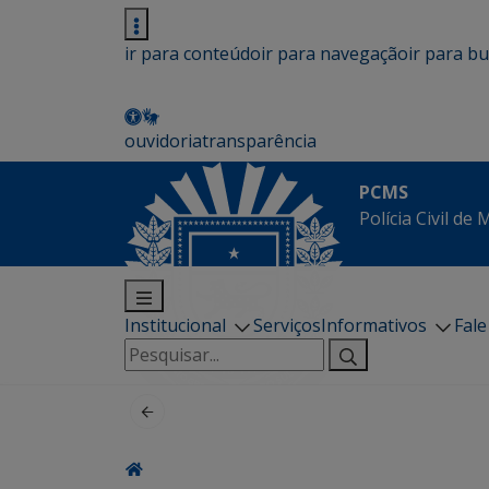
ir para conteúdo
ir para navegação
ir para b
ouvidoria
transparência
PCMS
Polícia Civil de
Institucional
Serviços
Informativos
Fal
Pesquisar
por: