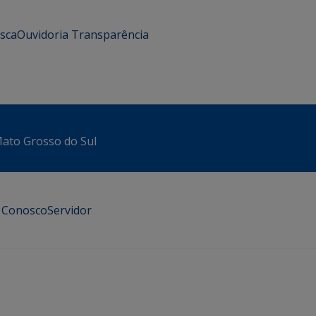
usca
Ouvidoria
Transparência
 Mato Grosso do Sul
e Conosco
Servidor