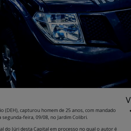
V
icídio (DEH), capturou homem de 25 anos, com mandado
 segunda-feira, 09/08, no Jardim Colibri.
al do Júri desta Capital em processo no qual o autor é