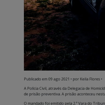
Publicado em
09 ago 2021
• por Keila Flores •
A Polícia Civil, através da Delegacia de Hom
de prisão preventiva. A prisão aconteceu nesta
O mandado foi emitido pela 2.ª Vara do Tribun