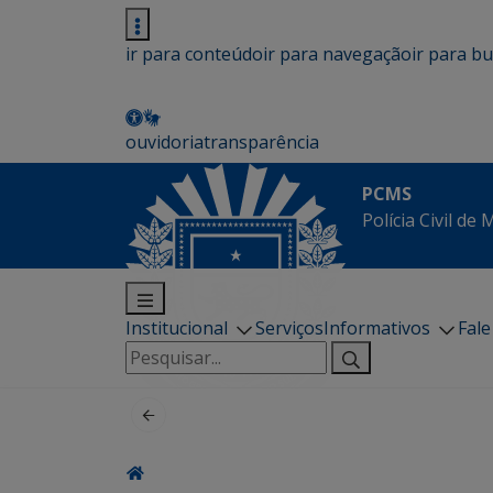
ir para conteúdo
ir para navegação
ir para b
ouvidoria
transparência
PCMS
Polícia Civil de
Institucional
Serviços
Informativos
Fal
Pesquisar
por: