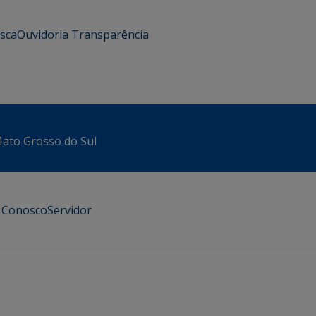
usca
Ouvidoria
Transparência
 Mato Grosso do Sul
e Conosco
Servidor