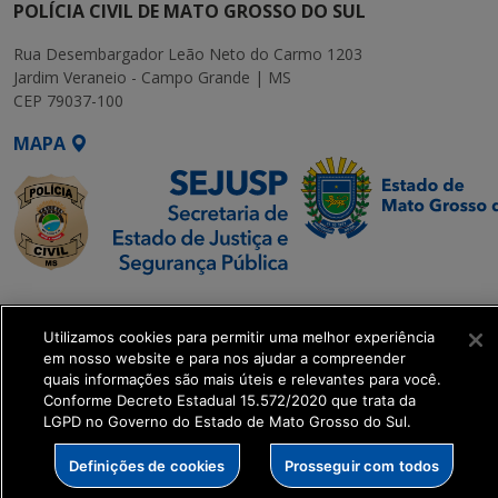
POLÍCIA CIVIL DE MATO GROSSO DO SUL
Rua Desembargador Leão Neto do Carmo 1203
Jardim Veraneio - Campo Grande | MS
CEP 79037-100
MAPA
SETDIG | Secretaria-
Executiva de
Utilizamos cookies para permitir uma melhor experiência
Transformação Digital
em nosso website e para nos ajudar a compreender
quais informações são mais úteis e relevantes para você.
Conforme Decreto Estadual 15.572/2020 que trata da
get_footer();
LGPD no Governo do Estado de Mato Grosso do Sul.
Definições de cookies
Prosseguir com todos