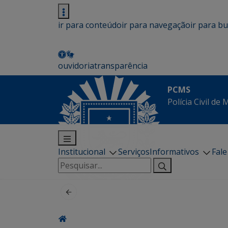
ir para conteúdo
ir para navegação
ir para b
ouvidoria
transparência
PCMS
Polícia Civil de
Institucional
Serviços
Informativos
Fal
Pesquisar
por: