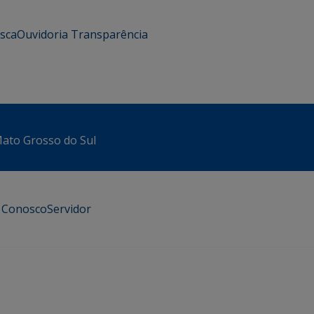
usca
Ouvidoria
Transparência
 Mato Grosso do Sul
e Conosco
Servidor