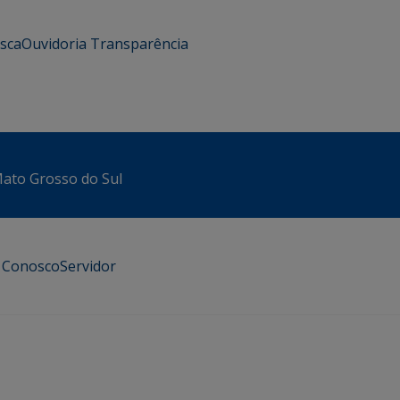
usca
Ouvidoria
Transparência
 Mato Grosso do Sul
e Conosco
Servidor