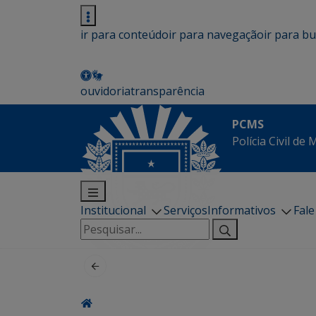
ir para conteúdo
ir para navegação
ir para b
ouvidoria
transparência
PCMS
Polícia Civil de
Institucional
Serviços
Informativos
Fal
Pesquisar
por: