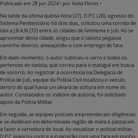
Publicado em
28 jun 2024
• por Keila Flores •
Na tarde da última quinta-feira (27), D.P.C (28), egresso do
Sistema Penitenciário há dois dias, solicitou uma corrida de
táxi a J.R.A.N (72) entre as cidades de Ivinhema e Juti. Ao se
aproximar desta cidade, exigiu que o taxista pegasse
caminho diverso, ameaçando-o com emprego de faca.
Em dado momento, o autor subtraiu o carro e todos os
pertences do taxista, que correu para o matagal em busca
de socorro. Ao registrar a ocorrência na Delegacia de
Polícia de Juti, equipe da Polícia Civil localizou o veículo,
dentro do qual havia um alvará de soltura em nome do
autor. Constatados os indícios de autoria, foi solicitado
apoio da Polícia Militar.
Em seguida, as equipes policiais empreenderam diligências
e se dividiram em determinada região de mata e passaram
a fazer a varredura do local. Ao visualizar o policial militar,
D.P.C avançou contra a guarnição com uma faca em punho,