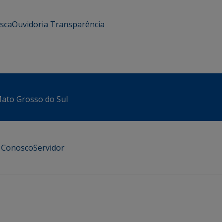
usca
Ouvidoria
Transparência
 Mato Grosso do Sul
e Conosco
Servidor