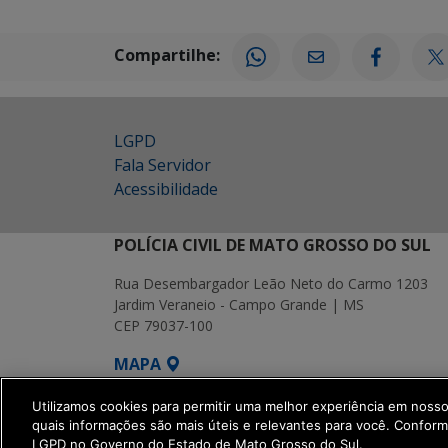
Compartilhe:
LGPD
Fala Servidor
Acessibilidade
POLÍCIA CIVIL DE MATO GROSSO DO SUL
Rua Desembargador Leão Neto do Carmo 1203
Jardim Veraneio - Campo Grande | MS
CEP 79037-100
MAPA
SETDIG | Secretaria-Executiva de Transf
Utilizamos cookies para permitir uma melhor experiência em noss
quais informações são mais úteis e relevantes para você. Confor
LGPD no Governo do Estado de Mato Grosso do Sul.