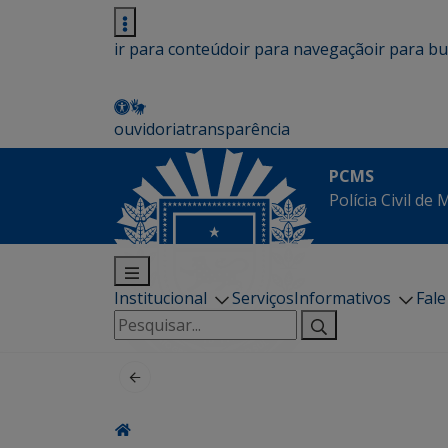
ir para conteúdo
ir para navegação
ir para b
ouvidoria
transparência
PCMS
Polícia Civil de
Institucional
Serviços
Informativos
Fal
Pesquisar
por: