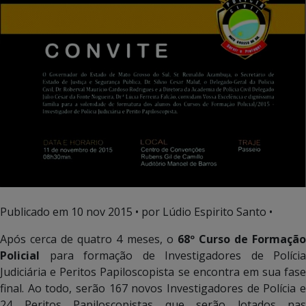
Publicado em
10 nov 2015
• por Lúdio Espirito Santo •
Após cerca de quatro 4 meses, o
68º Curso de Formaçã
Policial
para formação de Investigadores de Polícia
Judiciária e Peritos Papiloscopista se encontra em sua fase
final. Ao todo, serão 167 novos Investigadores de Polícia e
24 Peritos Papiloscopistas que serão lotados nas