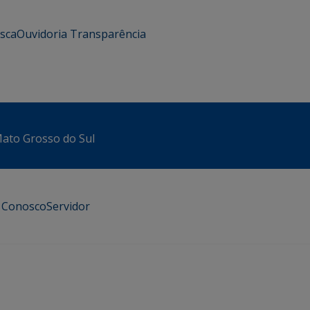
usca
Ouvidoria
Transparência
 Mato Grosso do Sul
e Conosco
Servidor