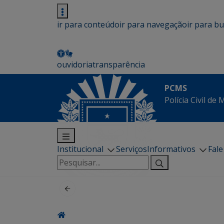
ir para conteúdo
ir para navegação
ir para b
ouvidoria
transparência
PCMS
Polícia Civil de
Institucional
Serviços
Informativos
Fal
Pesquisar
por: