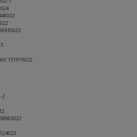
202-1
1024
446022
022
26935023
23
V) 131919022
-2
22
108963022
124023