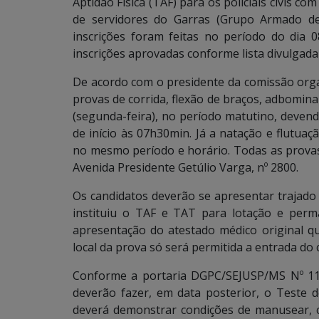
Aptidão Física (TAF) para os policiais civis 
de servidores do Garras (Grupo Armado de
inscrições foram feitas no período do dia 0
inscrições aprovadas conforme lista divulgad
De acordo com o presidente da comissão orga
provas de corrida, flexão de braços, adbominal
(segunda-feira), no período matutino, deven
de início às 07h30min. Já a natação e flutuaçã
no mesmo período e horário. Todas as provas
Avenida Presidente Getúlio Varga, nº 2800.
Os candidatos deverão se apresentar trajado
instituiu o TAF e TAT para lotação e per
apresentação do atestado médico original que
local da prova só será permitida a entrada do 
Conforme a portaria DGPC/SEJUSP/MS Nº 118,
deverão fazer, em data posterior, o Teste d
deverá demonstrar condições de manusear, c