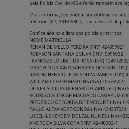
pela Polícia Civil do MS e farão também avaliaç
Mais informações podem ser obtidas no site da
telefone: (67) 3318-5807, com a escrivã de políci
Confira abaixo a lista dos policiais inscritos:
NOME MATRICULA
RENAN DE MELLO PEREIRA (INV) 424397021
ROBYSON SANTANA E SILVA (INV) 5996022
FRANCEZE LOUBET DA ROSA (INV) 124912022
MARCELO JULIANO SANAVRIA DOS SANTOS (I
RAMON HENRIQUE DE SOUZA RAMOS (INV) 4
WILLIAM CLEBER MARTINS (INV) 106755022
ÓLIVER ALCIDES BERNARDO CARDOSO (INV) 
RODRIGO ALENCAR MACHADO CAMAPUM (DEL
FREDERICO DE BORBA BITENCOURT (INV) 11
PAULO ALEXANDRE GONDA (INV) 424337021
LUCÉLIA SHEYDEM DE LEAL NUNES (INV) 432
ANDRÉ DA SILVA COTA (INV) 42440902-1