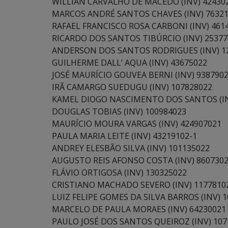
WILLIAN CARVALHO DE MACEDO (INV) 42430
MARCOS ANDRÉ SANTOS CHAVES (INV) 7632
RAFAEL FRANCISCO ROSA CARBONI (INV) 461
RICARDO DOS SANTOS TIBÚRCIO (INV) 25377
ANDERSON DOS SANTOS RODRIGUES (INV) 1
GUILHERME DALL’ AQUA (INV) 43675022
JOSÉ MAURÍCIO GOUVEA BERNI (INV) 938790
IRÃ CAMARGO SUEDUGU (INV) 107828022
KAMEL DIOGO NASCIMENTO DOS SANTOS (IN
DOUGLAS TOBIAS (INV) 100984023
MAURÍCIO MOURA VARGAS (INV) 424907021
PAULA MARIA LEITE (INV) 43219102-1
ANDREY ELESBÃO SILVA (INV) 101135022
AUGUSTO REIS AFONSO COSTA (INV) 8607302
FLÁVIO ORTIGOSA (INV) 130325022
CRISTIANO MACHADO SEVERO (INV) 1177810
LUIZ FELIPE GOMES DA SILVA BARROS (INV) 
MARCELO DE PAULA MORAES (INV) 64230021
PAULO JOSÉ DOS SANTOS QUEIROZ (INV) 107