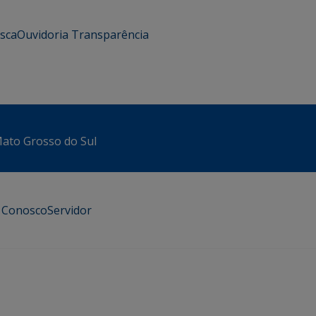
usca
Ouvidoria
Transparência
 Mato Grosso do Sul
e Conosco
Servidor