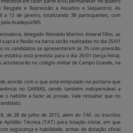
com interesse em fazer parte e/ou permanecer no quadro
 Resgate e Repressão a Assaltos e Sequestro). As
8 a 12 de janeiro, totalizando 38 participantes, com
a pela Acadepol/MS.
nizadora, delegado Reinaldo Martins Amaral Filho, as
 supra e flexão na barra serão realizadas no dia 25/01
do os candidatos se apresentarem às 7h com previsão
o estática está prevista para o dia 26/01 (terça-feira),
 acontecerão no colégio militar de Campo Grande, na
 de acordo com o que está estipulado na portaria que
manência no GARRAS, sendo também indispensável a
 o habilite a fazer as provas. Vale ressaltar que no
candidato.
 de 28 de julho de 2015, além do TAF, os inscritos
e Aptidão Técnica (TAT) para lotação inicial, em que
om segurança e habilidade, armas de dotação oficial