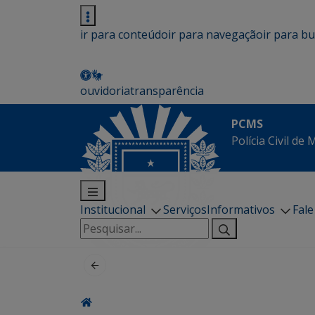
ir para conteúdo
ir para navegação
ir para b
ouvidoria
transparência
PCMS
Polícia Civil de
Institucional
Serviços
Informativos
Fal
Pesquisar
por: