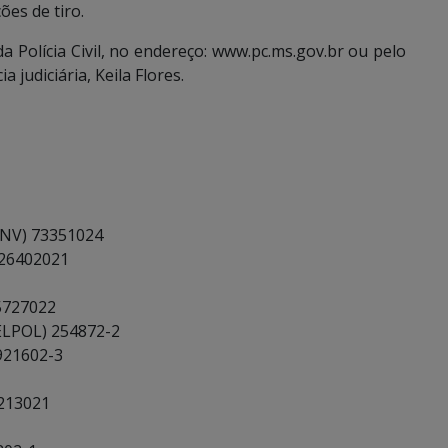
ões de tiro.
 Polícia Civil, no endereço: www.pc.ms.gov.br ou pelo
a judiciária, Keila Flores.
NV) 73351024
26402021
5727022
POL) 254872-2
921602-3
213021