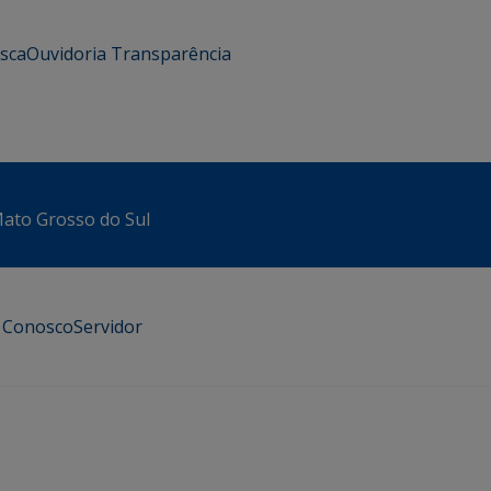
usca
Ouvidoria
Transparência
 Mato Grosso do Sul
e Conosco
Servidor