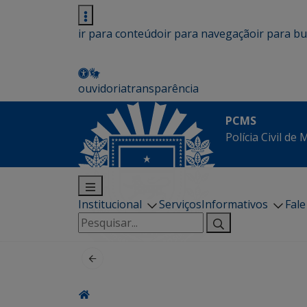
ir para conteúdo
ir para navegação
ir para b
ouvidoria
transparência
PCMS
Polícia Civil de
Institucional
Serviços
Informativos
Fal
Pesquisar
por: