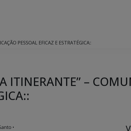
ICAÇÃO PESSOAL EFICAZ E ESTRATÉGICA::
INA ITINERANTE” – COM
ICA::
V
Santo •