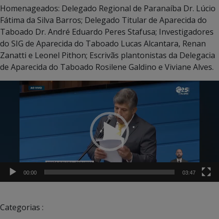
Homenageados: Delegado Regional de Paranaíba Dr. Lúcio
Fátima da Silva Barros; Delegado Titular de Aparecida do
Taboado Dr. André Eduardo Peres Stafusa; Investigadores
do SIG de Aparecida do Taboado Lucas Alcantara, Renan
Zanatti e Leonel Pithon; Escrivãs plantonistas da Delegacia
de Aparecida do Taboado Rosilene Galdino e Viviane Alves.
Tocador
de
vídeo
00:00
03:47
Categorias :