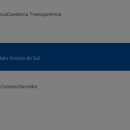
usca
Ouvidoria
Transparência
 Mato Grosso do Sul
e Conosco
Servidor