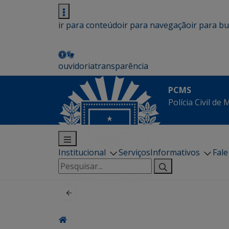
ir para conteúdo
ir para navegação
ir para b
ouvidoria
transparência
PCMS
Polícia Civil de
Institucional
Serviços
Informativos
Fal
Pesquisar
por: