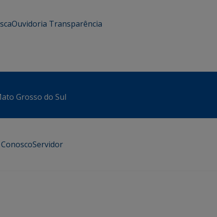
usca
Ouvidoria
Transparência
 Mato Grosso do Sul
e Conosco
Servidor