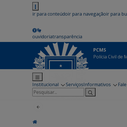
ir para conteúdo
ir para navegação
ir para b
ouvidoria
transparência
PCMS
Polícia Civil de
Institucional
Serviços
Informativos
Fal
Pesquisar
por: