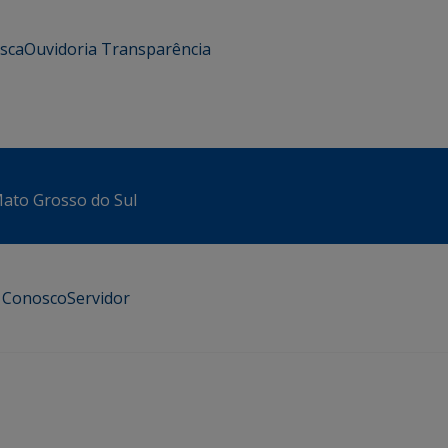
usca
Ouvidoria
Transparência
 Mato Grosso do Sul
e Conosco
Servidor