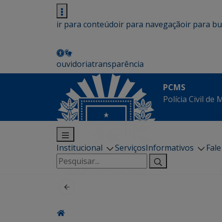
ir para conteúdo
ir para navegação
ir para b
ouvidoria
transparência
PCMS
Polícia Civil de
Institucional
Serviços
Informativos
Fal
Pesquisar
por: