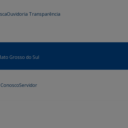
usca
Ouvidoria
Transparência
 Mato Grosso do Sul
e Conosco
Servidor