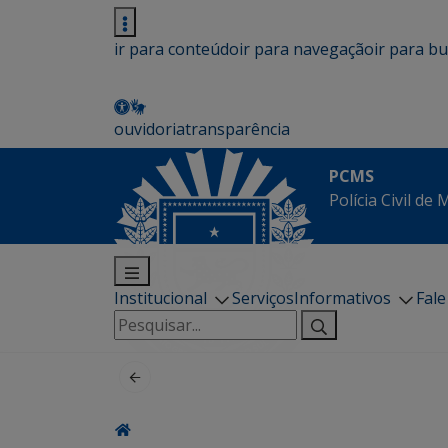
ir para conteúdo
ir para navegação
ir para b
ouvidoria
transparência
PCMS
Polícia Civil de
Institucional
Serviços
Informativos
Fal
Pesquisar
por: