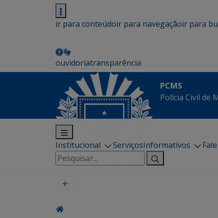
ir para conteúdo
ir para navegação
ir para b
ouvidoria
transparência
PCMS
Polícia Civil de
Institucional
Serviços
Informativos
Fal
Pesquisar
por: