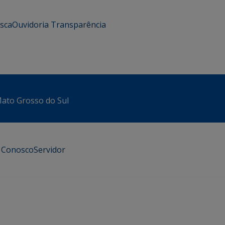
usca
Ouvidoria
Transparência
 Mato Grosso do Sul
e Conosco
Servidor