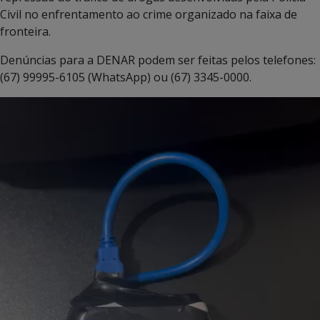
Civil no enfrentamento ao crime organizado na faixa de
fronteira.
Denúncias para a DENAR podem ser feitas pelos telefones:
(67) 99995-6105 (WhatsApp) ou (67) 3345-0000.
Tocador
de
vídeo