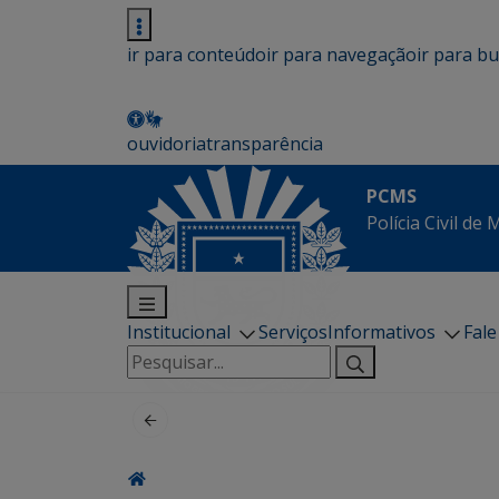
ir para conteúdo
ir para navegação
ir para b
ouvidoria
transparência
PCMS
Polícia Civil de
Institucional
Serviços
Informativos
Fal
Pesquisar
por: