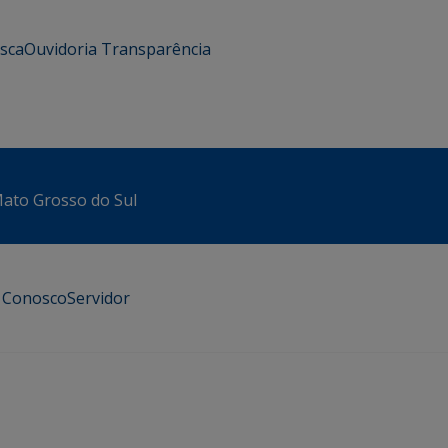
usca
Ouvidoria
Transparência
 Mato Grosso do Sul
e Conosco
Servidor