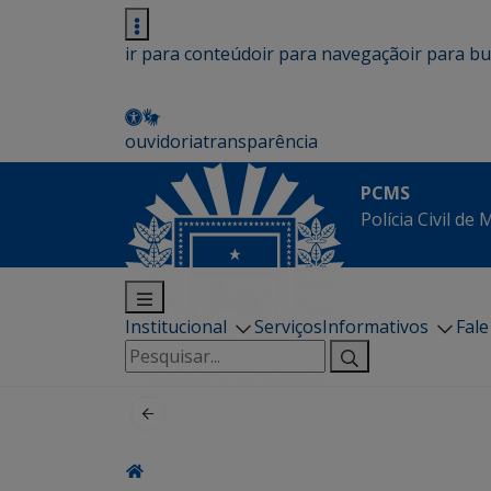
ir para conteúdo
ir para navegação
ir para b
ouvidoria
transparência
PCMS
Polícia Civil de
Institucional
Serviços
Informativos
Fal
Pesquisar
por: