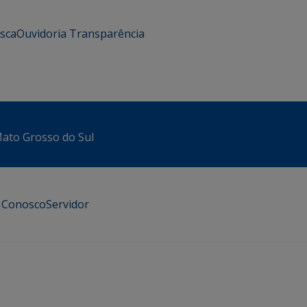
usca
Ouvidoria
Transparência
 Mato Grosso do Sul
e Conosco
Servidor