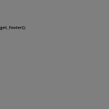
SETDIG | Secretaria-
Executiva de
Transformação Digital
get_footer();