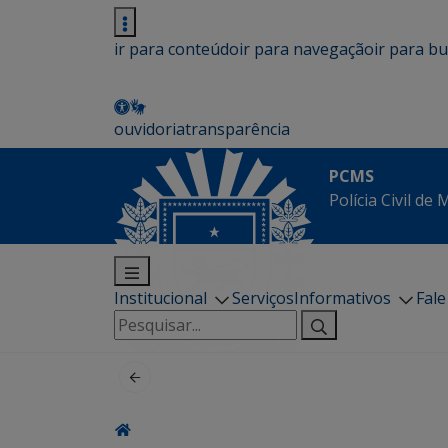
ir para conteúdo
ir para navegação
ir para b
ouvidoria
transparência
PCMS
Polícia Civil de
Institucional
Serviços
Informativos
Fal
Pesquisar
por: