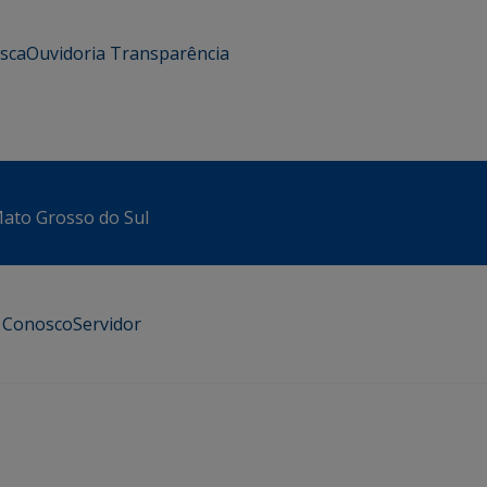
usca
Ouvidoria
Transparência
 Mato Grosso do Sul
e Conosco
Servidor