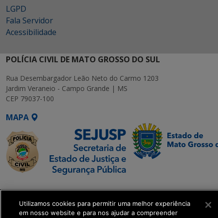
LGPD
Fala Servidor
Acessibilidade
POLÍCIA CIVIL DE MATO GROSSO DO SUL
Rua Desembargador Leão Neto do Carmo 1203
Jardim Veraneio - Campo Grande | MS
CEP 79037-100
MAPA
SETDIG | Secretaria-
Executiva de
Utilizamos cookies para permitir uma melhor experiência
Transformação Digital
em nosso website e para nos ajudar a compreender