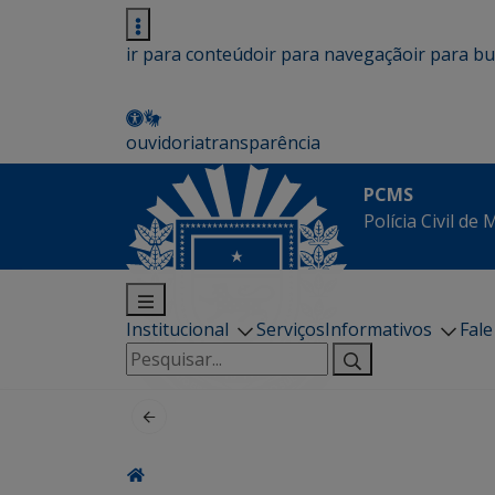
ir para conteúdo
ir para navegação
ir para b
ouvidoria
transparência
PCMS
Polícia Civil de
Institucional
Serviços
Informativos
Fal
Pesquisar
por: