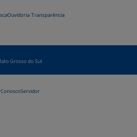
usca
Ouvidoria
Transparência
 Mato Grosso do Sul
e Conosco
Servidor