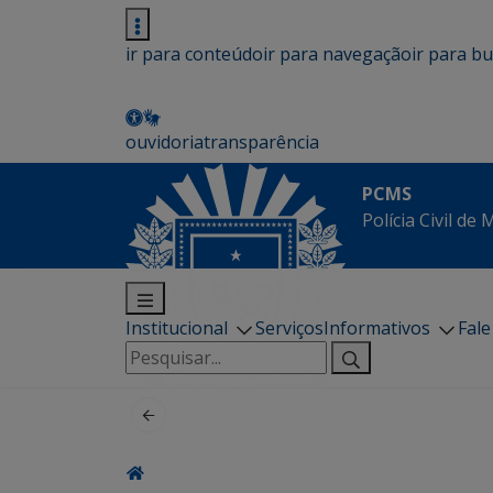
ir para conteúdo
ir para navegação
ir para b
ouvidoria
transparência
PCMS
Polícia Civil de
Institucional
Serviços
Informativos
Fal
Pesquisar
por: