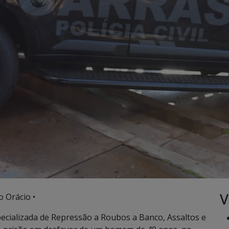
V
o Orácio •
specializada de Repressão a Roubos a Banco, Assaltos e