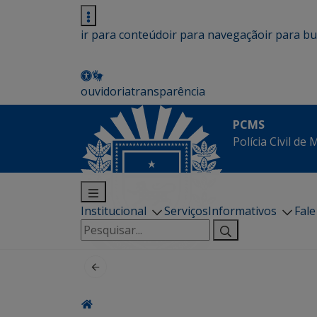
ir para conteúdo
ir para navegação
ir para b
ouvidoria
transparência
PCMS
Polícia Civil de
Institucional
Serviços
Informativos
Fal
Pesquisar
por: