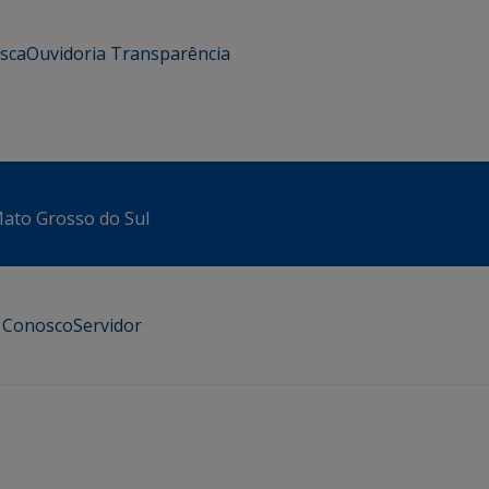
usca
Ouvidoria
Transparência
 Mato Grosso do Sul
e Conosco
Servidor