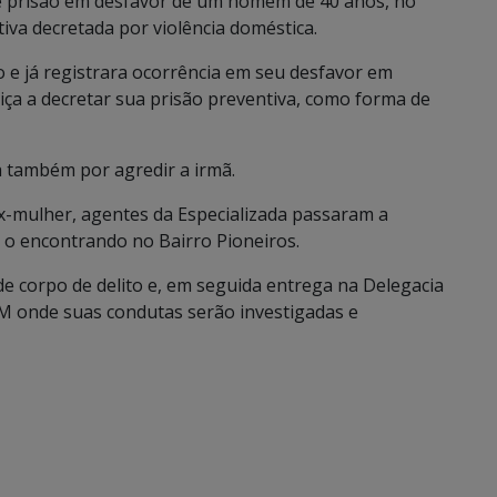
 prisão em desfavor de um homem de 40 anos, no
tiva decretada por violência doméstica.
o e já registrara ocorrência em seu desfavor em
iça a decretar sua prisão preventiva, como forma de
a também por agredir a irmã.
x-mulher, agentes da Especializada passaram a
s o encontrando no Bairro Pioneiros.
 corpo de delito e, em seguida entrega na Delegacia
M onde suas condutas serão investigadas e