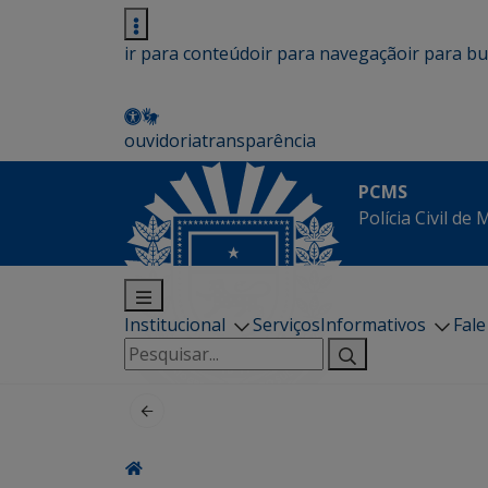
ir para conteúdo
ir para navegação
ir para b
ouvidoria
transparência
PCMS
Polícia Civil de
Institucional
Serviços
Informativos
Fal
Pesquisar
por: