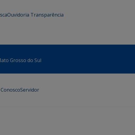
usca
Ouvidoria
Transparência
 Mato Grosso do Sul
e Conosco
Servidor