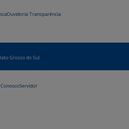
usca
Ouvidoria
Transparência
 Mato Grosso do Sul
e Conosco
Servidor