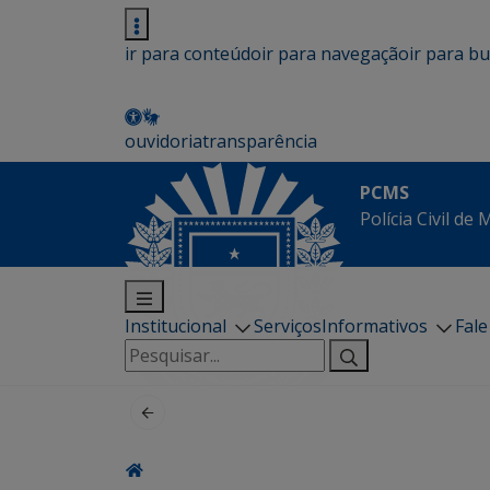
ir para conteúdo
ir para navegação
ir para b
ouvidoria
transparência
PCMS
Polícia Civil de
Institucional
Serviços
Informativos
Fal
Pesquisar
por: