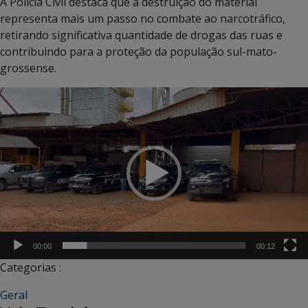
A Polícia Civil destaca que a destruição do material
representa mais um passo no combate ao narcotráfico,
retirando significativa quantidade de drogas das ruas e
contribuindo para a proteção da população sul-mato-
grossense.
Tocador
de
vídeo
00:00
00:12
Categorias :
Geral