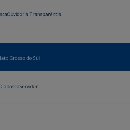
usca
Ouvidoria
Transparência
 Mato Grosso do Sul
e Conosco
Servidor