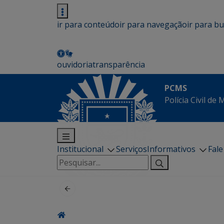
ir para conteúdo
ir para navegação
ir para b
ouvidoria
transparência
PCMS
Polícia Civil de
Institucional
Serviços
Informativos
Fal
Pesquisar
por: