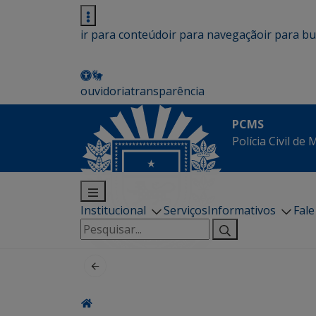
ir para conteúdo
ir para navegação
ir para b
ouvidoria
transparência
PCMS
Polícia Civil de
Institucional
Serviços
Informativos
Fal
Pesquisar
por: