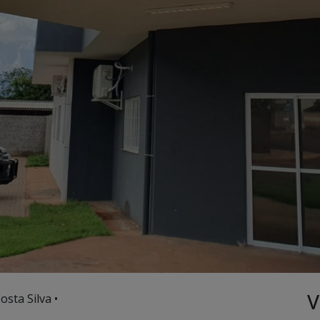
V
osta Silva •