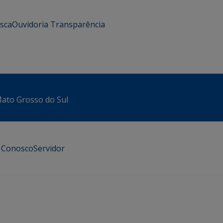
usca
Ouvidoria
Transparência
 Mato Grosso do Sul
e Conosco
Servidor