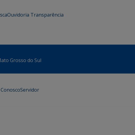
usca
Ouvidoria
Transparência
 Mato Grosso do Sul
e Conosco
Servidor