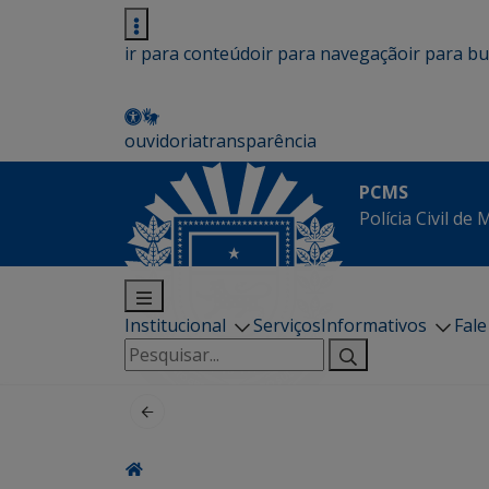
ir para conteúdo
ir para navegação
ir para b
ouvidoria
transparência
PCMS
Polícia Civil de
Institucional
Serviços
Informativos
Fal
Pesquisar
por: