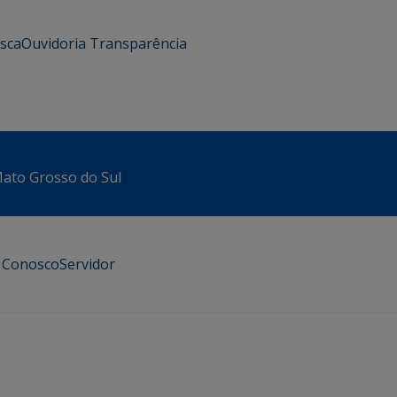
usca
Ouvidoria
Transparência
 Mato Grosso do Sul
e Conosco
Servidor