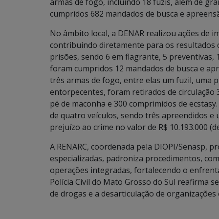
armas de fogo, incluindo 18 fuzis, além de g
cumpridos 682 mandados de busca e apreensão
No âmbito local, a DENAR realizou ações de in
contribuindo diretamente para os resultados 
prisões, sendo 6 em flagrante, 5 preventivas
foram cumpridos 12 mandados de busca e apr
três armas de fogo, entre elas um fuzil, uma 
entorpecentes, foram retirados de circulação 
pé de maconha e 300 comprimidos de ecstasy.
de quatro veículos, sendo três apreendidos 
prejuízo ao crime no valor de R$ 10.193.000 (de
A RENARC, coordenada pela DIOPI/Senasp, pro
especializadas, padroniza procedimentos, comp
operações integradas, fortalecendo o enfrenta
Polícia Civil do Mato Grosso do Sul reafirma
de drogas e a desarticulação de organizações 