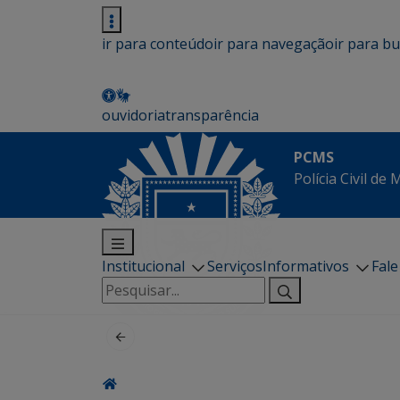
ir para conteúdo
ir para navegação
ir para b
ouvidoria
transparência
PCMS
Polícia Civil de
Institucional
Serviços
Informativos
Fal
Pesquisar
por: