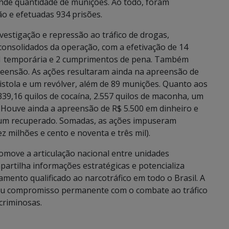
rande quantidade de munições. Ao todo, foram
 e efetuadas 934 prisões.
vestigação e repressão ao tráfico de drogas,
consolidados da operação, com a efetivação de 14
, 1 temporária e 2 cumprimentos de pena. Também
eensão. As ações resultaram ainda na apreensão de
pistola e um revólver, além de 89 munições. Quanto aos
339,16 quilos de cocaína, 2.557 quilos de maconha, um
 Houve ainda a apreensão de R$ 5.500 em dinheiro e
e um recuperado. Somadas, as ações impuseram
z milhões e cento e noventa e três mil).
move a articulação nacional entre unidades
artilha informações estratégicas e potencializa
mento qualificado ao narcotráfico em todo o Brasil. A
 seu compromisso permanente com o combate ao tráfico
criminosas.