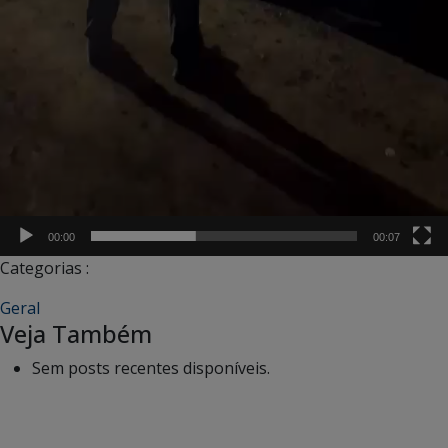
00:00
00:07
Categorias :
Geral
Veja Também
Sem posts recentes disponíveis.