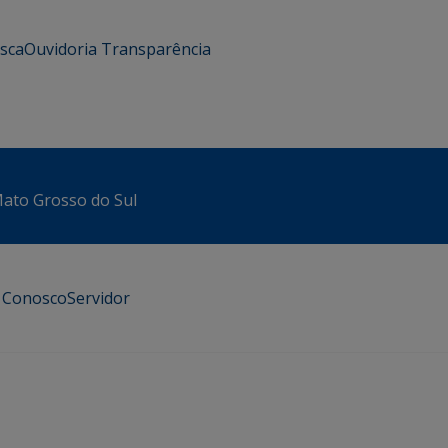
usca
Ouvidoria
Transparência
 Mato Grosso do Sul
e Conosco
Servidor