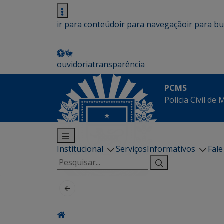
ir para conteúdo
ir para navegação
ir para b
ouvidoria
transparência
PCMS
Polícia Civil de
Institucional
Serviços
Informativos
Fal
Pesquisar
por: