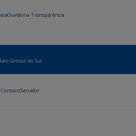
usca
Ouvidoria
Transparência
 Mato Grosso do Sul
e Conosco
Servidor