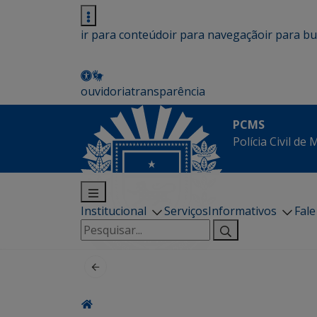
ir para conteúdo
ir para navegação
ir para b
ouvidoria
transparência
PCMS
Polícia Civil de
Institucional
Serviços
Informativos
Fal
Pesquisar
por: