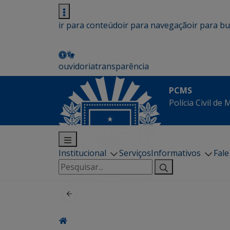
ir para conteúdo
ir para navegação
ir para b
ouvidoria
transparência
PCMS
Polícia Civil de
Institucional
Serviços
Informativos
Fal
Pesquisar
por: