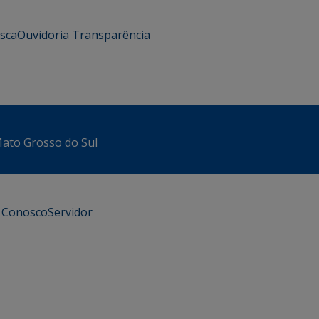
usca
Ouvidoria
Transparência
 Mato Grosso do Sul
e Conosco
Servidor