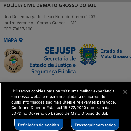
POLÍCIA CIVIL DE MATO GROSSO DO SUL
Rua Desembargador Leão Neto do Carmo 1203
Jardim Veraneio - Campo Grande | MS
CEP 79037-100
MAPA
SETDIG | Secretaria-
Executiva de
Utilizamos cookies para permitir uma melhor experiência
Transformação Digital
em nosso website e para nos ajudar a compreender
quais informações são mais úteis e relevantes para você.
Conforme Decreto Estadual 15.572/2020 que trata da
get_footer();
LGPD no Governo do Estado de Mato Grosso do Sul.
Definições de cookies
Prosseguir com todos