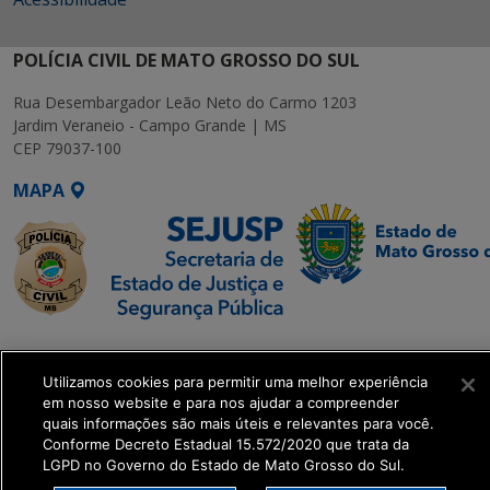
POLÍCIA CIVIL DE MATO GROSSO DO SUL
Rua Desembargador Leão Neto do Carmo 1203
Jardim Veraneio - Campo Grande | MS
CEP 79037-100
MAPA
SETDIG | Secretaria-
Executiva de
Utilizamos cookies para permitir uma melhor experiência
Transformação Digital
em nosso website e para nos ajudar a compreender
quais informações são mais úteis e relevantes para você.
Conforme Decreto Estadual 15.572/2020 que trata da
get_footer();
LGPD no Governo do Estado de Mato Grosso do Sul.