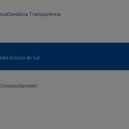
usca
Ouvidoria
Transparência
 Mato Grosso do Sul
e Conosco
Servidor