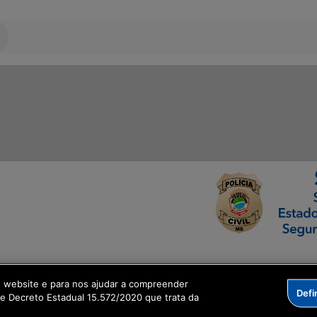
ormação Digital
o website e para nos ajudar a compreender
Defi
me Decreto Estadual 15.572/2020 que trata da