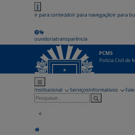
ir para conteúdo
ir para navegação
ir para b
ouvidoria
transparência
PCMS
Polícia Civil de
Institucional
Serviços
Informativos
Fal
Pesquisar
por: