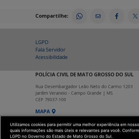
Compartilhe:
LGPD
Fala Servidor
Acessibilidade
POLÍCIA CIVIL DE MATO GROSSO DO SUL
Rua Desembargador Leão Neto do Carmo 1203
Jardim Veraneio - Campo Grande | MS
CEP 79037-100
MAPA
SETDIG | Secretaria-Executiva de Transf
Utilizamos cookies para permitir uma melhor experiência em noss
quais informações são mais úteis e relevantes para você. Confor
LGPD no Governo do Estado de Mato Grosso do Sul.
get_footer();