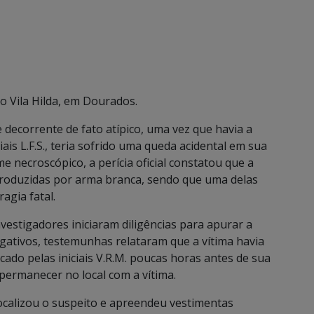
ro Vila Hilda, em Dourados.
 decorrente de fato atípico, uma vez que havia a
ciais L.F.S., teria sofrido uma queda acidental em sua
e necroscópico, a perícia oficial constatou que a
produzidas por arma branca, sendo que uma delas
agia fatal.
vestigadores iniciaram diligências para apurar a
igativos, testemunhas relataram que a vítima havia
ado pelas iniciais V.R.M. poucas horas antes de sua
permanecer no local com a vítima.
 localizou o suspeito e apreendeu vestimentas