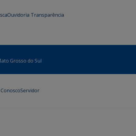
usca
Ouvidoria
Transparência
 Mato Grosso do Sul
e Conosco
Servidor