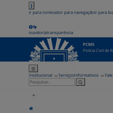
ir para conteúdo
ir para navegação
ir para b
ouvidoria
transparência
PCMS
Polícia Civil de
Institucional
Serviços
Informativos
Fal
Pesquisar
por: