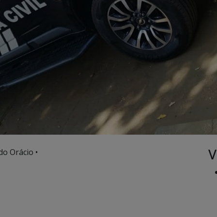
V
do Orácio •