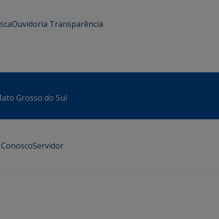
usca
Ouvidoria
Transparência
 Mato Grosso do Sul
e Conosco
Servidor