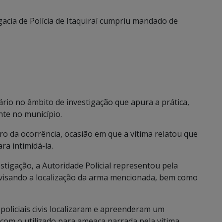
gacia de Polícia de Itaquiraí cumpriu mandado de
rio no âmbito de investigação que apura a prática,
nte no município.
tro da ocorrência, ocasião em que a vítima relatou que
ra intimidá-la.
tigação, a Autoridade Policial representou pela
visando a localização da arma mencionada, bem como
policiais civis localizaram e apreenderam um
com o utilizado para ameaça narrada pela vítima.