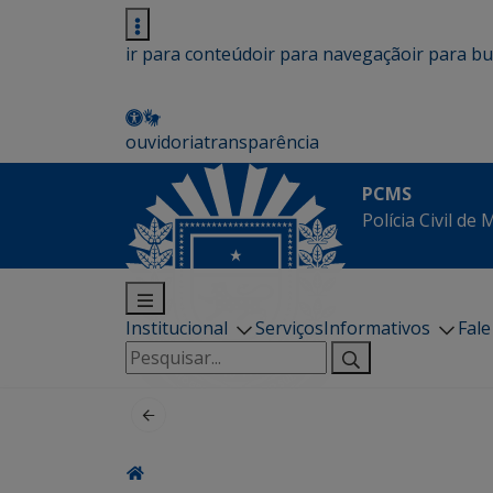
ir para conteúdo
ir para navegação
ir para b
ouvidoria
transparência
PCMS
Polícia Civil de
Institucional
Serviços
Informativos
Fal
Pesquisar
por: